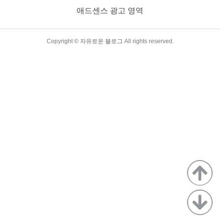
고 채무불이행률도 낮지만, 은행 입장에서는 원리금을 회수하
애드센스 광고 영역
는 시간이 오래 걸리다 보니, 여러 개의 모기지(주택 담보대출
상품)를 묶어서 채권상품으로 판매를 하기로 합니..
TistoryWhaleSkin3.4
Copyright ©
자유로운 블로그
All rights reserved.