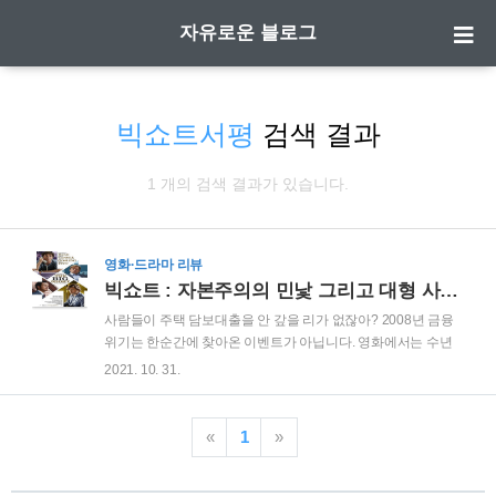
자유로운 블로그
빅쇼트서평
검색 결과
1 개의 검색 결과가 있습니다.
영화·드라마 리뷰
빅쇼트 : 자본주의의 민낯 그리고 대형 사기극
사람들이 주택 담보대출을 안 갚을 리가 없잖아? 2008년 금융
위기는 한순간에 찾아온 이벤트가 아닙니다. 영화에서는 수년
간 지속되어 왔던 부동산 상승장에 힘입어 탄생한
2021. 10. 31.
MBS(Mortgage Backed Securities, 주택저당증권)이 연속적인
파생 상품이 나타나고 부실 채권이 쌓이다가 이를 견디지 못하
고 빵 터져버린 시장 상황을 잘 표현했습니다. Well, they're
«
1
»
mortgages! And who the hell doesn't pay their mortgage? 주택
담보대출은 만기도 10년-30년이라 사람들이 안전하게 생각하