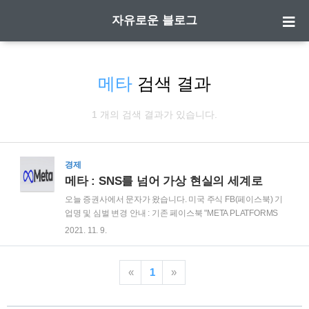
자유로운 블로그
메타
검색 결과
1 개의 검색 결과가 있습니다.
경제
메타 : SNS를 넘어 가상 현실의 세계로
오늘 증권사에서 문자가 왔습니다. 미국 주식 FB(페이스북) 기
업명 및 심벌 변경 안내 : 기존 페이스북 "META PLATFORMS
INC(FB)" 미국 주식의 기업명 및 심벌 변경 일정을 공유드리오
2021. 11. 9.
니 투자자분들께서는 매매에 참고 부탁드리겠습니다. 심벌은
FB에서 MVRS로 변경됩니다. 2021년 10월 29일 (구) 페이스북
의 CEO 마크 저커버그는 상호명을 META로 변경한다는 발표와
«
1
»
함께 앞으로 회사를 메타버스에 모든 초점을 맞출 것을 다짐했
습니다. 로블록스나 제페토, 마인크래프트처럼 메타버스로 유