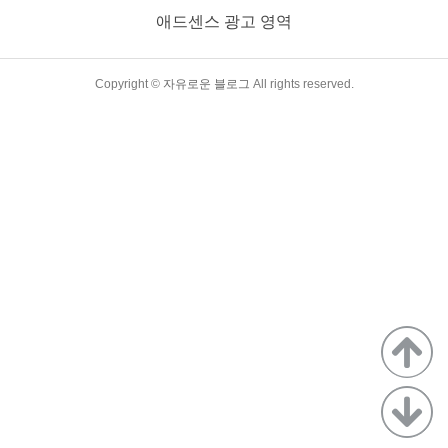
명한 기업을 넘어서 미국에서 가장 큰 기업 중 하나인 페이스북
애드센스 광고 영역
이 기존의 SNS 이미지를 탈바꿈하고 현재 진행 중이며 향후 미
래에 우리 삶을 바꿀 메타버스 세계에 올인하겠다는 것입니다.
이는 일부 사람들이..
TistoryWhaleSkin3.4
Copyright ©
자유로운 블로그
All rights reserved.