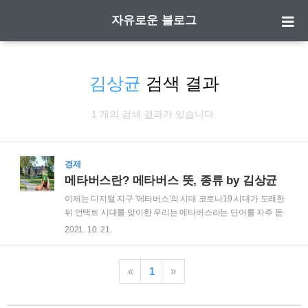
자유로운 블로그
김상균
검색 결과
1 개의 검색 결과가 있습니다.
경제
메타버스란? 메타버스 뜻, 종류 by 김상균
이제는 디지털 지구 '메타버스'의 시대 코로나19 시대가 도래한
뒤 언택트 시대를 맞이한 우리는 메타버스라는 단어를 자주 듣
게 되었습니다. 버스의 종류처럼 들리기도 하고, 게임 용어 같기
2021. 10. 21.
도 하고, 우주와 관련된 합성어처럼 들리기도 하는 메타버스는
'요즘 애들'이 나중에 기성세대가 되었을 때 일상이 될 수도 있는
새로운 '디지털 지구'라고 볼 수 있습니다. 저도 메타버스에 관련
«
1
»
된 내용의 신문 기사를 많이 접했지만, 명확한 개념이 서지 않았
던 터라 직접 메타버스 전문가가 작성한 책을 구매했습니다. 김