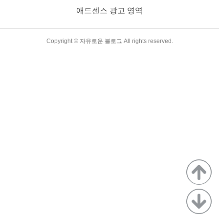
상균 교수가 집필한 '메타버스 - 디지털 지구, 뜨는 것들의 세
애드센스 광고 영역
상'의 내용을 바탕으로 메타버스의 뜻과 종류에 대해서 알아보
도록 하겠습니다. 메타버스의 의미 메타버스란 초월과 가상을
뜻하는 메타(Meta)와 우주와..
TistoryWhaleSkin3.4
Copyright ©
자유로운 블로그
All rights reserved.